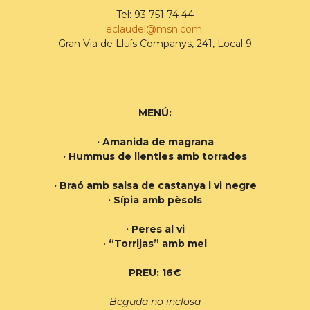
Tel: 93 751 74 44
eclaudel@msn.com
Gran Via de Lluís Companys, 241, Local 9
MENÚ:
· Amanida de magrana
· Hummus de llenties amb torrades
· Braó amb salsa de castanya i vi negre
· Sípia amb pèsols
· Peres al vi
· “Torrijas” amb mel
PREU: 16€
Beguda no inclosa