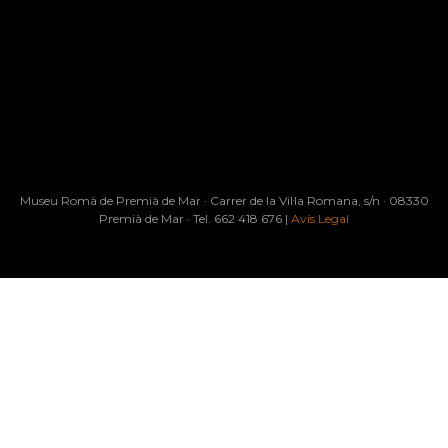
Museu Romà de Premià de Mar · Carrer de la Vil·la Romana, s/n
· 08330
Premià de Mar · Tel. 662 418 676 |
Avís Legal